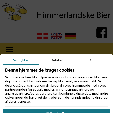
Samtykke
Detaljer
Om
Forside
Produkter
Uparrede og Friparrede dronninger
Øparrede dronninger (kun til eksport)
Færdigt selekterede 2. års dronninger
Denne hjemmeside bruger cookies
Vi bruger cookies til at tilpasse vores indhold og annoncer, til at vise
Færdigt selekterede 2. års
dig funktioner til sociale medier og til at analysere vores trafik. Vi
deler også oplysninger om din brug af vores hjemmeside med vores
partnere inden for sociale medier, annonceringspartnere og
dronninger
analysepartnere. Vores partnere kan kombinere disse data med andre
oplysninger, du har givet dem, eller som de har indsamlet fra din brug
af deres tjenester.
Meget begrænset antal.
Tilgængelige fra ca. 1. maj, og frem til sidst i maj.