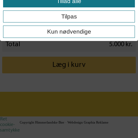
Tillad alle
Antal
Tilpas
Kun nødvendige
Total
5.000
kr.
Læg i kurv
Ret
Copyright Himmerlandske Bier · Webdesign Graphia Reklame
cookie-
samtykke