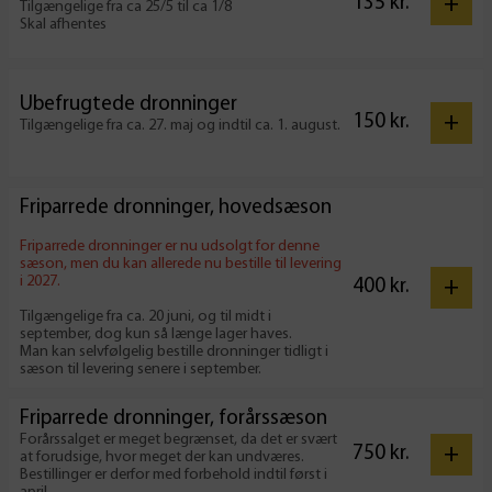
+
135
kr.
Tilgængelige fra ca 25/5 til ca 1/8
Skal afhentes
Ubefrugtede dronninger
+
150
kr.
Tilgængelige fra ca. 27. maj og indtil ca. 1. august.
Friparrede dronninger, hovedsæson
Friparrede dronninger er nu udsolgt for denne
sæson, men du kan allerede nu bestille til levering
i 2027.
+
400
kr.
Tilgængelige fra ca. 20 juni, og til midt i
september, dog kun så længe lager haves.
Man kan selvfølgelig bestille dronninger tidligt i
sæson til levering senere i september.
Friparrede dronninger, forårssæson
Forårssalget er meget begrænset, da det er svært
+
750
kr.
at forudsige, hvor meget der kan undværes.
Bestillinger er derfor med forbehold indtil først i