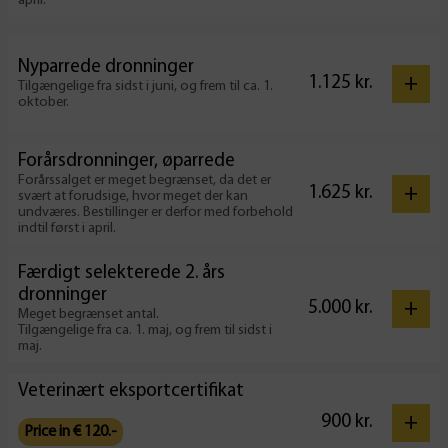
april.
Nyparrede dronninger
+
1.125
kr.
Tilgængelige fra sidst i juni, og frem til ca. 1.
oktober.
Forårsdronninger, øparrede
Forårssalget er meget begrænset, da det er
+
1.625
kr.
svært at forudsige, hvor meget der kan
undværes. Bestillinger er derfor med forbehold
indtil først i april.
Færdigt selekterede 2. års
dronninger
+
5.000
kr.
Meget begrænset antal.
Tilgængelige fra ca. 1. maj, og frem til sidst i
maj.
Veterinært eksportcertifikat
+
900
kr.
Price in € 120.-