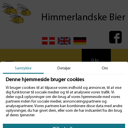
0
kr.
Samtykke
Detaljer
Om
Denne hjemmeside bruger cookies
Vi bruger cookies til at tilpasse vores indhold og annoncer, til at vise
Bestilling
dig funktioner til sociale medier og til at analysere vores trafik. Vi
deler også oplysninger om din brug af vores hjemmeside med vores
partnere inden for sociale medier, annonceringspartnere og
Dronningerne kan enten sendes som postpakke, til afhentning i
analysepartnere. Vores partnere kan kombinere disse data med andre
pakkeshop, eller afhentes.
oplysninger, du har givet dem, eller som de har indsamlet fra din brug
Vi har valgt at overgå til pakkeforsendelse, istedet for brev, da
af deres tjenester.
distributionen af pakker er mere pålidelig. Pakkerne vil typisk være klar til
afhentning i nærmeste pakkeshop midt på formiddagen.